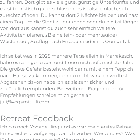
zu fahren. Dort gibt es viele gute, günstige Unterkünfte und
es ist touristisch gut erschlossen, es ist also einfach, sich
zurechtzufinden. Du kannst dort 2 Nächte bleiben und hast
einen Tag um die Stadt zu erkunden oder du bleibst länger.
Von dort aus kannst du auch sehr einfach weitere
Aktivitäten planen, zB eine (ein- oder mehrtägige)
Wüstentour, Ausflug nach Essaouira oder ins Ourika Tal.
Ich selbst was in 2025 mehrere Tage allein in Marrakesch,
habe es sehr genossen und freue mich aufs nächste Jahr.
Die größte Gefahr besteht wohl darin, mit einem Teppich
nach Hause zu kommen, den du nicht wirklich wolltest.
Abgesehen davon habe ich es als sehr sicher und
zugänglich empfunden. Bei weiteren Fragen oder für
Empfehlungen schreibe mich gerne an!
juli@yogamitjuli.com
Retreat Feedback
Ich bin noch Yoganeuling und es war mein erstes Retreat.
Entsprechend aufgeregt war ich vorher. Wie wird es? Was
für Leute werden da sein? Wie werde ich